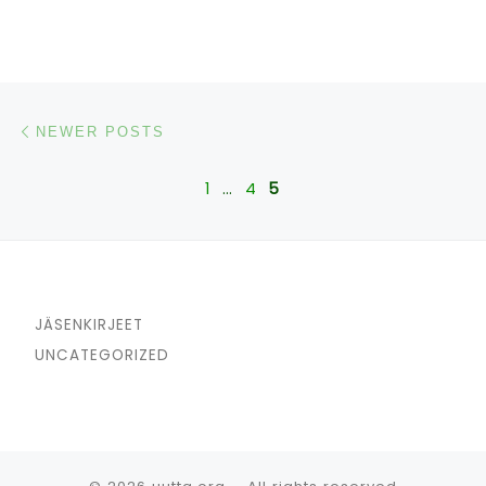
Posts navigation
Newer posts
NEWER POSTS
1
…
4
5
JÄSENKIRJEET
UNCATEGORIZED