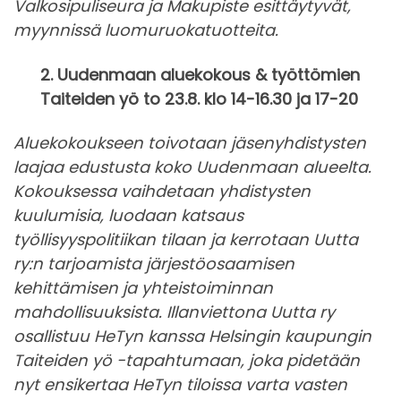
Valkosipuliseura ja Makupiste esittäytyvät,
myynnissä luomuruokatuotteita.
2. Uudenmaan aluekokous & työttömien
Taiteiden yö to 23.8. klo 14-16.30 ja 17-20
Aluekokoukseen toivotaan jäsenyhdistysten
laajaa edustusta koko Uudenmaan alueelta.
Kokouksessa vaihdetaan yhdistysten
kuulumisia, luodaan katsaus
työllisyyspolitiikan tilaan ja kerrotaan Uutta
ry:n tarjoamista järjestöosaamisen
kehittämisen ja yhteistoiminnan
mahdollisuuksista. Illanviettona Uutta ry
osallistuu HeTyn kanssa Helsingin kaupungin
Taiteiden yö -tapahtumaan, joka pidetään
nyt ensikertaa HeTyn tiloissa varta vasten