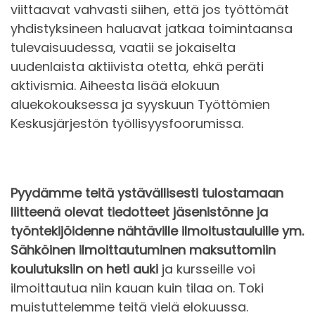
viittaavat vahvasti siihen, että jos työttömät
yhdistyksineen haluavat jatkaa toimintaansa
tulevaisuudessa, vaatii se jokaiselta
uudenlaista aktiivista otetta, ehkä peräti
aktivismia. Aiheesta lisää elokuun
aluekokouksessa ja syyskuun Työttömien
Keskusjärjestön työllisyysfoorumissa.
Pyydämme teitä ystävällisesti tulostamaan
liitteenä olevat tiedotteet jäsenistönne ja
työntekijöidenne nähtäville ilmoitustauluille ym.
Sähköinen ilmoittautuminen maksuttomiin
koulutuksiin on heti auki
ja kursseille voi
ilmoittautua niin kauan kuin tilaa on. Toki
muistuttelemme teitä vielä elokuussa.