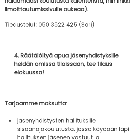
haluamaasi koulutusta kalenterista, niin linkki
ilmoittautumissivulle aukeaa).
Tiedustelut: 050 3522 425 (Sari)
4. Räätälöityä apua jäsenyhdistyksille
heidän omissa tiloissaan, tee tilaus
elokuussa!
Tarjoamme maksutta
:
jäsenyhdistysten hallituksille
sisäänajokoulutusta, jossa käydään läpi
hallituksen jäsenen vastuut ja