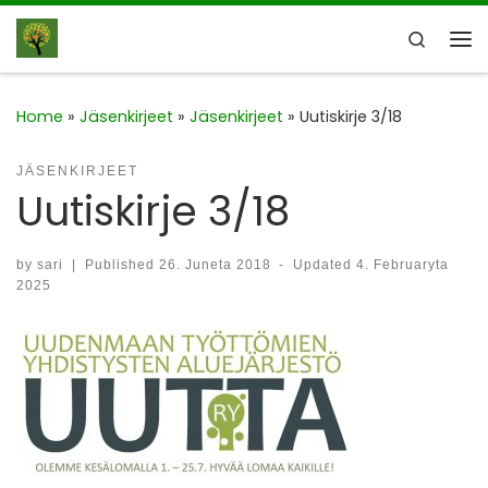
Skip to content
Search
Me
Home
»
Jäsenkirjeet
»
Jäsenkirjeet
»
Uutiskirje 3/18
JÄSENKIRJEET
Uutiskirje 3/18
by
sari
|
Published
26. Juneta 2018
-
Updated
4. Februaryta
2025