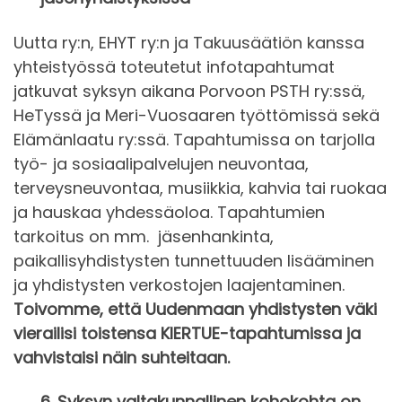
Uutta ry:n, EHYT ry:n ja Takuusäätiön kanssa
yhteistyössä toteutetut infotapahtumat
jatkuvat syksyn aikana Porvoon PSTH ry:ssä,
HeTyssä ja Meri-Vuosaaren työttömissä sekä
Elämänlaatu ry:ssä. Tapahtumissa on tarjolla
työ- ja sosiaalipalvelujen neuvontaa,
terveysneuvontaa, musiikkia, kahvia tai ruokaa
ja hauskaa yhdessäoloa. Tapahtumien
tarkoitus on mm. jäsenhankinta,
paikallisyhdistysten tunnettuuden lisääminen
ja yhdistysten verkostojen laajentaminen.
Toivomme, että Uudenmaan yhdistysten väki
vierailisi toistensa KIERTUE-tapahtumissa ja
vahvistaisi näin suhteitaan.
6.
Syksyn valtakunnallinen kohokohta on