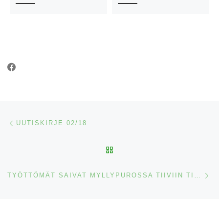
Post navigation
Previous post
UUTISKIRJE 02/18
BACK TO POST LIST
N
TYÖTTÖMÄT SAIVAT MYLLYPUROSSA TIIVIIN TIETOISKUN EDUISTA JA KÄYTÄNNÖISTÄ