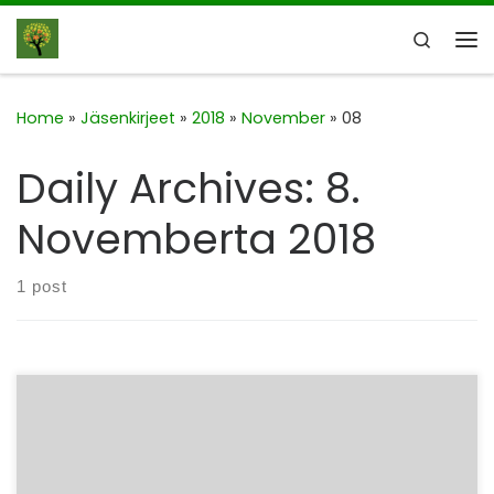
Skip to content
Search
Me
Home
»
Jäsenkirjeet
»
2018
»
November
»
08
Daily Archives:
8.
Novemberta 2018
1 post