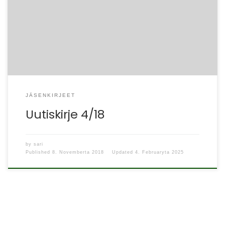
UUTTA ry:n jäsenkirje 4/2018 Hyvät jäsenyhdistysten
jäsenet ja muut uutiskirjeemme tilaajat, Ohessa
vuoden neljäs uutiskirje, joka suuntaa huomion […]
JÄSENKIRJEET
Uutiskirje 4/18
by
sari
Published
8. Novemberta 2018
Updated
4. Februaryta 2025