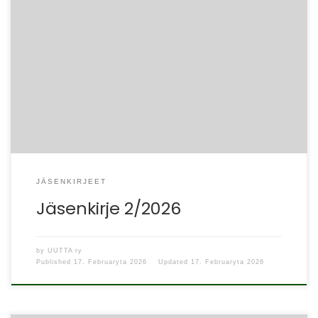
Hei kaikki UUTTA ry:n jäsenet! Toivottavasti alkuvuosi on
sujunut mukavissa merkeissä! Laitan viestiä muutamista
ajankohtaisista tapahtumista tässä helmi-maaliskuun
aikana. Kokkauskerho […]
JÄSENKIRJEET
Jäsenkirje 2/2026
by
UUTTA ry
Published
17. Februaryta 2026
Updated
17. Februaryta 2026