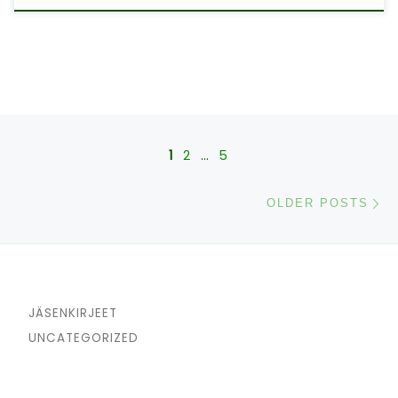
Posts navigation
1
2
…
5
Ol
OLDER POSTS
JÄSENKIRJEET
UNCATEGORIZED