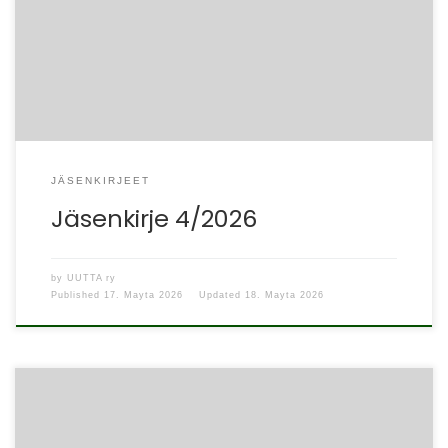
huimaa vauhtia ja UUTTA ry:n vuosikokouksen aika alkaa
taas olla lähellä. Hallitus kokoontui perjantaina […]
JÄSENKIRJEET
Jäsenkirje 4/2026
by
UUTTA ry
Published
17. Mayta 2026
Updated
18. Mayta 2026