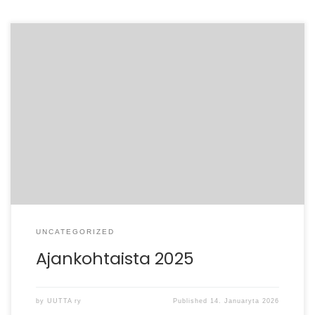
– Työttömien Keskusjärjestön syyskoulutus järjestetään
tänä vuonna kahtena päivänä 2.–3.12. Sosten tiloissa
Yliopistonkatu 5. Paikalla on myös eri alojen
asiantuntijoita ja aiheina […]
UNCATEGORIZED
Ajankohtaista 2025
by
UUTTA ry
Published
14. Januaryta 2026