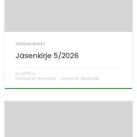
Sosten tiloissa osoitteessa Yliopistonkatu […]
JÄSENKIRJEET
Jäsenkirje 5/2026
by
UUTTA ry
Published
28. Mayta 2026
Updated
29. Mayta 2026
Hei kaikki UUTTA ry:n jäsenet! Kesää kohti mennään