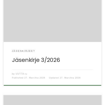
Hei kaikki UUTTA ry:n jäsenet. Kevät etenee, valo &
lämpö lisääntyvät ja tapahtumahorisonttiinkin on taas
ilmaantunut uusia osallistumismahdollisuuksia ja
kiinnostavia […]
JÄSENKIRJEET
Jäsenkirje 3/2026
by
UUTTA ry
Published
27. Marchta 2026
Updated
27. Marchta 2026