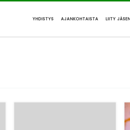
YHDISTYS
AJANKOHTAISTA
LIITY JÄSE
– Työttömien Keskusjärjestön
syyskoulutus järjestetään tänä vuonna