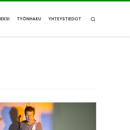
Search
NEKSI
TYÖNHAKU
YHTEYSTIEDOT
KIERTUE 2018 -tapahtuman tarkoituksena oli
tarjota infoa ja verkostoitumismahdollisuuksia