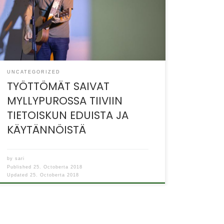
uusmaalaisille työttömille. Tarjolla oli luentoja
ja esittelypisteitä. (kuva: Antti Mutta)
Myllypuron […]
UNCATEGORIZED
TYÖTTÖMÄT SAIVAT
MYLLYPUROSSA TIIVIIN
TIETOISKUN EDUISTA JA
KÄYTÄNNÖISTÄ
by
sari
Published
25. Octoberta 2018
Updated
25. Octoberta 2018