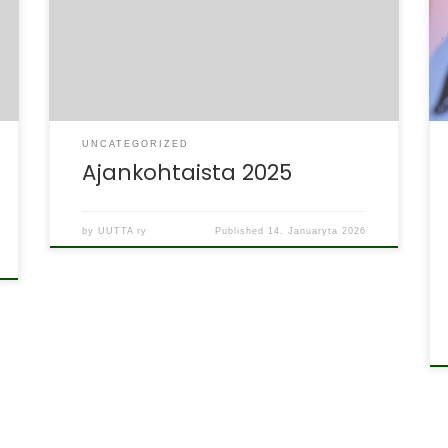
kahtena päivänä 2.–3.12. Sosten tiloissa
Yliopistonkatu 5. Paikalla on myös eri alojen
asiantuntijoita ja aiheina […]
UNCATEGORIZED
Ajankohtaista 2025
by
UUTTA ry
Published
14. Januaryta 2026