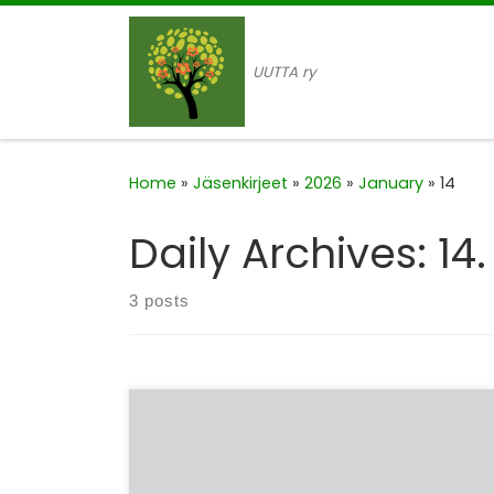
Skip to content
UUTTA ry
Home
»
Jäsenkirjeet
»
2026
»
January
»
14
Daily Archives:
14
3 posts