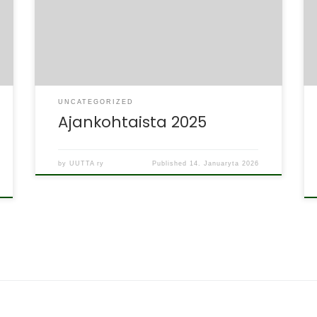
kahtena päivänä 2.–3.12. Sosten tiloissa
Yliopistonkatu 5. Paikalla on myös eri alojen
asiantuntijoita ja aiheina […]
UNCATEGORIZED
Ajankohtaista 2025
by
UUTTA ry
Published
14. Januaryta 2026