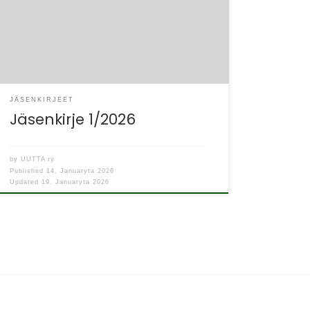
toi mukanaan kunnon talven ja aika
kirpakoissa keleissä on tätä vuotta aloiteltu!
Onneksi valo lisääntyy […]
JÄSENKIRJEET
Jäsenkirje 1/2026
by
UUTTA ry
Published
14. Januaryta 2026
Updated
19. Januaryta 2026