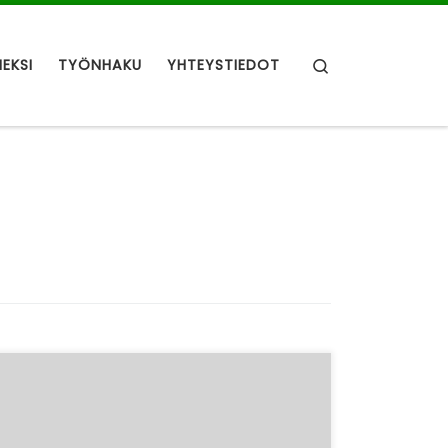
Search
NEKSI
TYÖNHAKU
YHTEYSTIEDOT
Hei kaikki UUTTA ry:n jäsenet, Vuodenvaihde