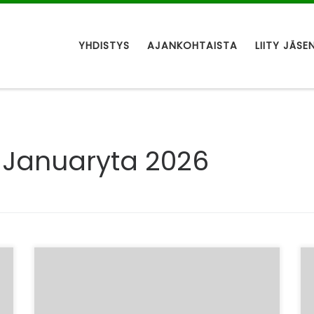
YHDISTYS
AJANKOHTAISTA
LIITY JÄSE
. Januaryta 2026
– Työttömien Keskusjärjestön
syyskoulutus järjestetään tänä vuonna