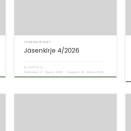
mennään huimaa vauhtia ja UUTTA
ry:n vuosikokouksen aika alkaa taas olla
lähellä. Hallitus kokoontui perjantaina […]
JÄSENKIRJEET
Jäsenkirje 4/2026
by
UUTTA ry
Published
17. Mayta 2026
Updated
18. Mayta 2026