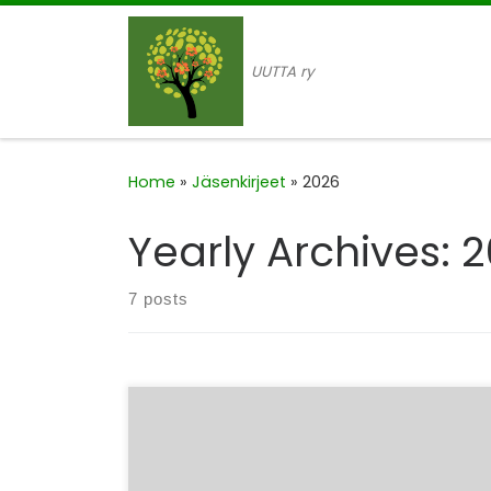
Skip to content
UUTTA ry
Home
»
Jäsenkirjeet
»
2026
Yearly Archives:
2
7 posts
Tervetuloa yhdistyksen sääntömääräiseen
vuosikokoukseen perjantaina 12.6. klo 16