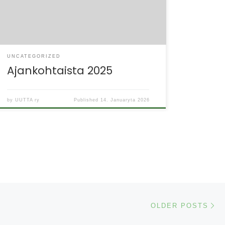
Yliopistonkatu 5. Paikalla on myös eri alojen
asiantuntijoita ja aiheina […]
UNCATEGORIZED
Ajankohtaista 2025
by
UUTTA ry
Published
14. Januaryta 2026
Ol
OLDER POSTS