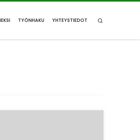
Search
NEKSI
TYÖNHAKU
YHTEYSTIEDOT
Hei kaikki UUTTA ry:n jäsenet. Kevät etenee,
valo & lämpö lisääntyvät ja