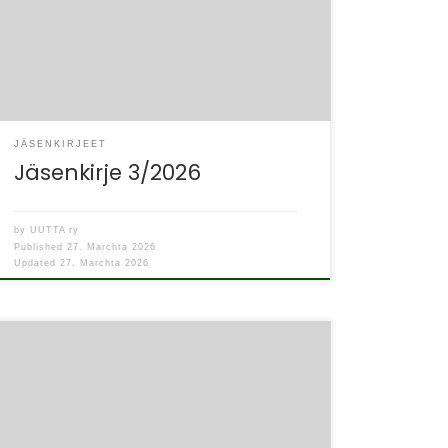
tapahtumahorisonttiinkin on taas ilmaantunut
uusia osallistumismahdollisuuksia ja
kiinnostavia […]
JÄSENKIRJEET
Jäsenkirje 3/2026
by
UUTTA ry
Published
27. Marchta 2026
Updated
27. Marchta 2026
– Työttömien Keskusjärjestön
syyskoulutus järjestetään tänä vuonna
kahtena päivänä 2.–3.12. Sosten tiloissa