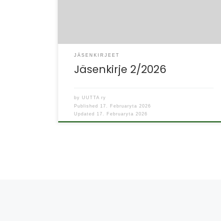
tapahtumista tässä helmi-maaliskuun aikana.
Kokkauskerho […]
JÄSENKIRJEET
Jäsenkirje 2/2026
by
UUTTA ry
Published
17. Februaryta 2026
Updated
17. Februaryta 2026
Posts navigation