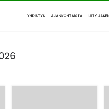
YHDISTYS
AJANKOHTAISTA
LIITY JÄSE
026
Hei kaikki UUTTA ry:n jäsenet! Kesää kohti