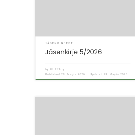
osoitteeseen Soste, Yliopistonkatu 5, Ruori, 7.
krs Kokous pidetään Sosten tiloissa
osoitteessa Yliopistonkatu […]
JÄSENKIRJEET
Jäsenkirje 5/2026
by
UUTTA ry
Published
28. Mayta 2026
Updated
29. Mayta 2026
Hei kaikki UUTTA ry:n jäsenet! Toivottavasti
alkuvuosi on sujunut mukavissa merkeissä!
Laitan viestiä muutamista ajankohtaisista