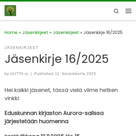
Skip to content
Search
Me
Home
»
Jäsenkirjeet
»
Jäsenkirjeet
»
Jäsenkirje 16/2025
JÄSENKIRJEET
Jäsenkirje 16/2025
by
UUTTA ry
|
Published
11. Novemberta 2025
Hei kaikki jäsenet, tässä vielä viime hetken
vinkki:
Eduskunnan kirjaston Aurora-salissa
järjestetään huomenna