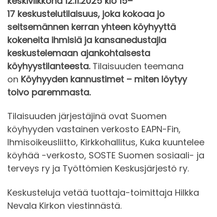
keskiviikkona 12.11.2025 klo 15–
17 keskustelutilaisuus, joka kokoaa jo
seitsemännen kerran yhteen köyhyyttä
kokeneita ihmisiä ja kansanedustajia
keskustelemaan ajankohtaisesta
köyhyystilanteesta.
Tilaisuuden teemana
on
Köyhyyden kannustimet – miten löytyy
toivo paremmasta.
Tilaisuuden järjestäjinä ovat Suomen
köyhyyden vastainen verkosto EAPN-Fin,
Ihmisoikeusliitto, Kirkkohallitus, Kuka kuuntelee
köyhää -verkosto, SOSTE Suomen sosiaali- ja
terveys ry ja Työttömien Keskusjärjestö ry.
Keskusteluja vetää tuottaja-toimittaja Hilkka
Nevala Kirkon viestinnästä.