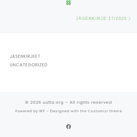
BACK TO POST LIST
N
JÄSENKIRJE 17/2025
JÄSENKIRJEET
UNCATEGORIZED
© 2026
uutta.org
– All rights reserved
Powered by
WP
– Designed with the
Customizr theme