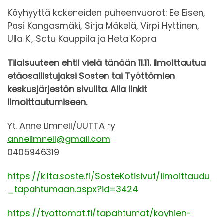
Köyhyyttä kokeneiden puheenvuorot: Ee Eisen,
Pasi Kangasmäki, Sirja Mäkelä, Virpi Hyttinen,
Ulla K., Satu Kauppila ja Heta Kopra
Tilaisuuteen ehtii vielä tänään 11.11. ilmoittautua
etäosallistujaksi Sosten tai Työttömien
keskusjärjestön sivuilta. Alla linkit
ilmoittautumiseen.
Yt. Anne Limnell/UUTTA ry
annelimnell@gmail.com
0405946319
https://kilta.soste.fi/SosteKotisivut/ilmoittaudu
_tapahtumaan.aspx?id=3424
https://tyottomat.fi/tapahtumat/koyhien-