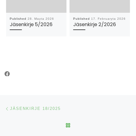
Published
28. Mayta 2026
Published
17. Februaryta 2026
Jäsenkirje 5/2026
Jäsenkirje 2/2026
Post navigation
Previous post
JÄSENKIRJE 18/2025
BACK TO POST LIST