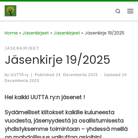
Skip to content
Search
Me
Home
»
Jäsenkirjeet
»
Jäsenkirjeet
»
Jäsenkirje 19/2025
JÄSENKIRJEET
Jäsenkirje 19/2025
by
UUTTA ry
|
Published
24. Decemberta 2025
-
Updated
24.
Decemberta 2025
Hei kaikki UUTTA ry:n jäsenet !
Sydämelliset kiitokset kaikille kuluneesta
vuodesta, jäsenyydestä ja osallistumisesta
yhdistyksemme toimintaan – yhdessä meillä
on mahdollisuus vaikuttaa asioihin!