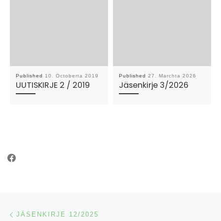
Published
10. Octoberta 2019
Published
27. Marchta 2026
UUTISKIRJE 2 / 2019
Jäsenkirje 3/2026
Post navigation
Previous post
JÄSENKIRJE 12/2025