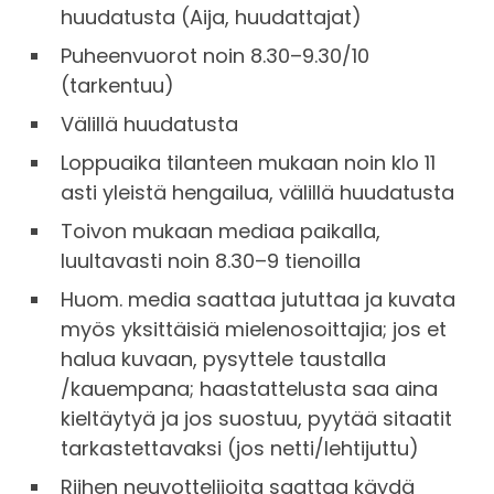
huudatusta (Aija, huudattajat)
Puheenvuorot noin 8.30–9.30/10
(tarkentuu)
Välillä huudatusta
Loppuaika tilanteen mukaan noin klo 11
asti yleistä hengailua, välillä huudatusta
Toivon mukaan mediaa paikalla,
luultavasti noin 8.30–9 tienoilla
Huom. media saattaa jututtaa ja kuvata
myös yksittäisiä mielenosoittajia; jos et
halua kuvaan, pysyttele taustalla
/kauempana; haastattelusta saa aina
kieltäytyä ja jos suostuu, pyytää sitaatit
tarkastettavaksi (jos netti/lehtijuttu)
Riihen neuvottelijoita saattaa käydä