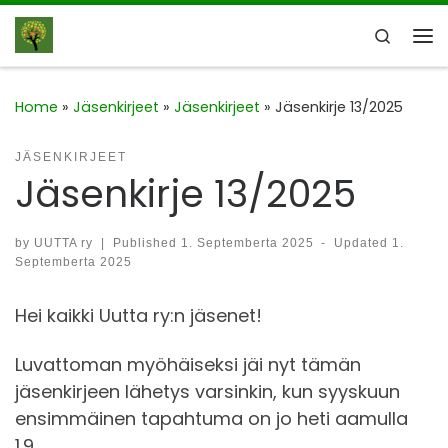
Skip to content
Search
Me
Home
»
Jäsenkirjeet
»
Jäsenkirjeet
»
Jäsenkirje 13/2025
JÄSENKIRJEET
Jäsenkirje 13/2025
by
UUTTA ry
|
Published
1. Septemberta 2025
-
Updated
1.
Septemberta 2025
Hei kaikki Uutta ry:n jäsenet!
Luvattoman myöhäiseksi jäi nyt tämän
jäsenkirjeen lähetys varsinkin, kun syyskuun
ensimmäinen tapahtuma on jo heti aamulla
1.9.