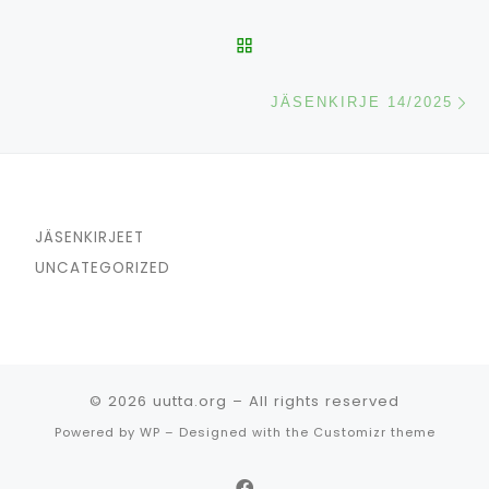
BACK TO POST LIST
N
JÄSENKIRJE 14/2025
JÄSENKIRJEET
UNCATEGORIZED
© 2026
uutta.org
– All rights reserved
Powered by
WP
– Designed with the
Customizr theme