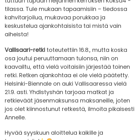
tuttuun tapaan neljännen kerroksen Köksä4 -
tilassa. Tule mukaan tapaamisiin – tiedossa
kahvitarjoilua, mukavaa porukkaa ja
keskustelua ajankohtaisista tai mistä vain
aiheista!
Vallisaari-retki
toteutettiin 16.8., mutta koska
osa joutui peruuttamaan tulonsa, niin on
kaavailtu, että vielä voitaisiin järjestää toinen
retki. Retken ajankohtaa ei ole vielä päätetty.
Helsinki-Biennale on auki Vallisaaressa vielä
21.9. asti. Yhdistyshän tarjoaa matkat ja
retkieväät jäsenmaksunsa maksaneille, joten
jos olet kiinnostunut retkestä, ilmoita pikaisesti
Annelle.
Hyvää syyskuun aloittelua kaikille ja