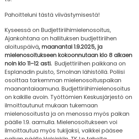
Pahoitteluni tästä viivästymisestä!
Kyseessä on Budjettiriihimielenosoitus,
Ajankohtana on hallituksen budjettiriihen
aloituspäivä
, maanantai 1.9.2025, ja
mielenosoitukseen kokoonnutaan klo 8 alkaen
noin klo 11–12 asti.
Budjettiriihen paikkana on
Esplanadin puisto, Smolnan lähistöllä. Poliisi
osoittaa tarkemman mielenosoituspaikan
maanantaiaamuna. Budjettiriihimielenosoitus
on kaikille avoin. Työttömien Keskusjärjestö on
ilmoittautunut mukaan tukemaan
mielenosoitusta ja on menossa myös paikan
päälle 1.9. aamulla. Mielenosoitukseen voi
ilmoittautua myös tukijaksi, vaikkei pääsee
paikan päälle Helsinkiin. TKJ:n taholta