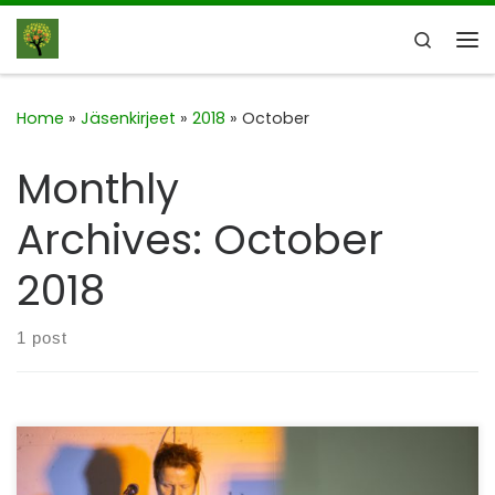
Skip to content
Search
Me
Home
»
Jäsenkirjeet
»
2018
»
October
Monthly
Archives:
October
2018
1 post