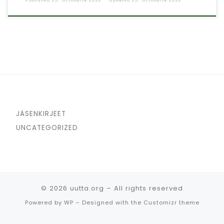
Published
25. Octoberta 2018
Updated
25. Octoberta 2018
JÄSENKIRJEET
UNCATEGORIZED
© 2026
uutta.org
– All rights reserved
Powered by
WP
– Designed with the
Customizr theme