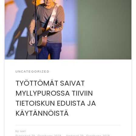
KIERTUE 2018 -tapahtuman tarkoituksena oli tarjota
infoa ja verkostoitumismahdollisuuksia uusmaalaisille
työttömille. Tarjolla oli luentoja ja esittelypisteitä.
(kuva: Antti Mutta) Myllypuron […]
UNCATEGORIZED
TYÖTTÖMÄT SAIVAT
MYLLYPUROSSA TIIVIIN
TIETOISKUN EDUISTA JA
KÄYTÄNNÖISTÄ
by
sari