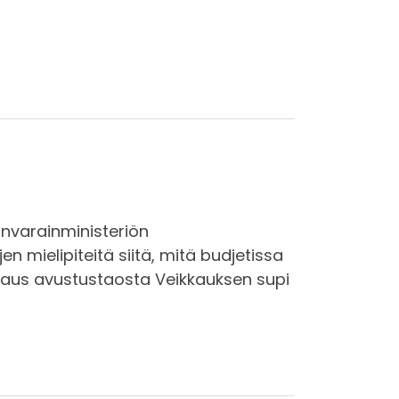
onvarainministeriön
en mielipiteitä siitä, mitä budjetissa
kkaus avustustaosta Veikkauksen supi