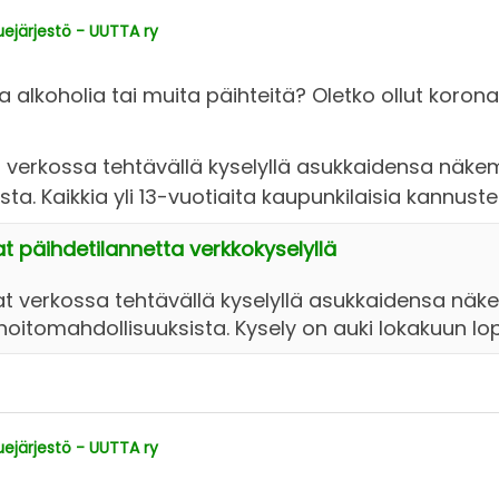
järjestö - UUTTA ry
 alkoholia tai muita päihteitä? Oletko ollut koron
at verkossa tehtävällä kyselyllä asukkaidensa näk
sta. Kaikkia yli 13-vuotiaita kaupunkilaisia kannu
at päihdetilannetta verkkokyselyllä
vat verkossa tehtävällä kyselyllä asukkaidensa nä
hoitomahdollisuuksista. Kysely on auki lokakuun lop
järjestö - UUTTA ry