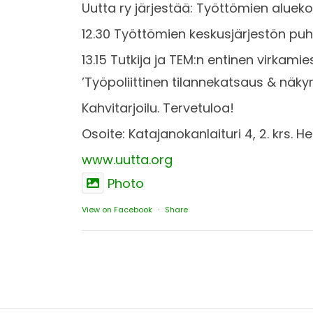
Uutta ry järjestää: Työttömien alueko
12.30 Työttömien keskusjärjestön puhe
13.15 Tutkija ja TEM:n entinen virkamie
’Työpoliittinen tilannekatsaus & näk
Kahvitarjoilu. Tervetuloa!
Osoite: Katajanokanlaituri 4, 2. krs. He
www.uutta.org
Photo
View on Facebook
·
Share