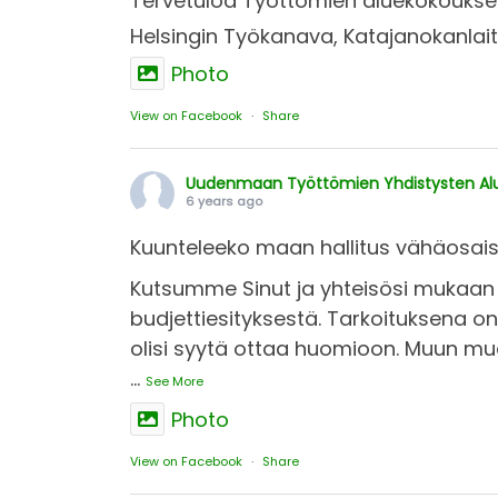
Tervetuloa Työttömien aluekokoukseen 
Helsingin Työkanava, Katajanokanlaitur
Photo
View on Facebook
·
Share
Uudenmaan Työttömien Yhdistysten Alue
6 years ago
Kuunteleeko maan hallitus vähäosai
Kutsumme Sinut ja yhteisösi mukaan 
budjettiesityksestä. Tarkoituksena on 
olisi syytä ottaa huomioon. Muun mua
...
See More
Photo
View on Facebook
·
Share