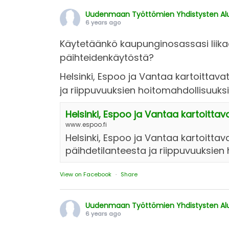
Uudenmaan Työttömien Yhdistysten Alue
6 years ago
Käytetäänkö kaupunginosassasi liikaa
päihteidenkäytöstä?
Helsinki, Espoo ja Vantaa kartoittav
ja riippuvuuksien hoitomahdollisuuksi
Helsinki, Espoo ja Vantaa kartoittav
www.espoo.fi
Helsinki, Espoo ja Vantaa kartoitta
päihdetilanteesta ja riippuvuuksien 
View on Facebook
·
Share
Uudenmaan Työttömien Yhdistysten Alue
6 years ago