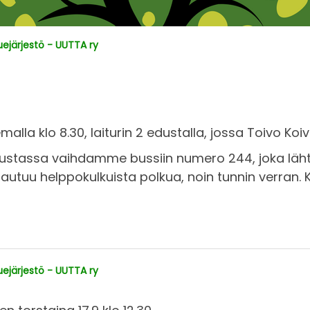
järjestö - UUTTA ry
la klo 8.30, laiturin 2 edustalla, jossa Toivo Koi
kustassa vaihdamme bussiin numero 244, joka lähtee
utuu helppokulkuista polkua, noin tunnin verran. 
järjestö - UUTTA ry