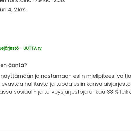
torstaina 17.9 klo 12.30.
i 4, 2.krs.
järjestö - UUTTA ry
sen ääntä?
näyttämään ja nostamaan esiin mielipiteesi valti
evästää hallitusta ja tuoda esiin kansalaisjärjestöj
ssa sosiaali- ja terveysjärjestöjä uhkaa 33 % lei