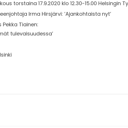
kous torstaina 17.9.2020 klo 12.30-15.00 Helsingin 
enjohtaja Irma Hirsjärvi: ’Ajankohtaista nyt’
s Pekka Tiainen:
ymät tulevaisuudessa’
lsinki