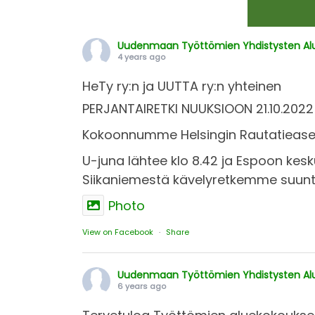
Uudenmaan Työttömien Yhdistysten Alue
4 years ago
HeTy ry:n ja UUTTA ry:n yhteinen
PERJANTAIRETKI NUUKSIOON 21.10.2022
Kokoonnumme Helsingin Rautatieasemal
U-juna lähtee klo 8.42 ja Espoon kes
Siikaniemestä kävelyretkemme suunta
Photo
View on Facebook
·
Share
Uudenmaan Työttömien Yhdistysten Alue
6 years ago