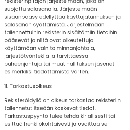
rekisterinpitäjän järjestelmään, joka on
suojattu salasanalla. Järjestelmään
sisäänpääsy edellyttää käyttäjätunnuksen ja
salasanan syöttämistä. Järjestelmään
tallennettuihin rekisterin sisältämiin tietoihin
pääsevät ja niitä ovat oikeutettuja
käyttämään vain toiminnanjohtaja,
järjestötyöntekijä ja tarvittaessa
puheenjohtaja tai muut hallituksen jäsenet
esimerkiksi tiedottamista varten.
11. Tarkastusoikeus
Rekisteröidyllä on oikeus tarkastaa rekisteriin
tallennetut itseään koskevat tiedot.
Tarkastuspyyntö tulee tehdä kirjallisesti tai
esittää henkilökohtaisesti ja osoittaa se