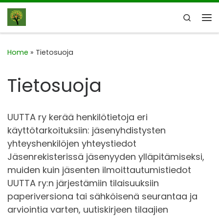
Skip to content
Search
Me
Home
»
Tietosuoja
Tietosuoja
UUTTA ry kerää henkilötietoja eri
käyttötarkoituksiin: jäsenyhdistysten
yhteyshenkilöjen yhteystiedot
Jäsenrekisterissä jäsenyyden ylläpitämiseksi,
muiden kuin jäsenten ilmoittautumistiedot
UUTTA ry:n järjestämiin tilaisuuksiin
paperiversiona tai sähköisenä seurantaa ja
arviointia varten, uutiskirjeen tilaajien