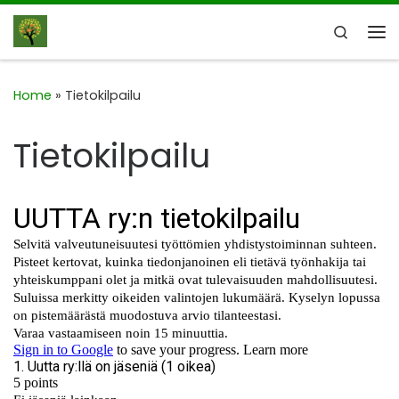
Skip to content
Search
Me
Home
»
Tietokilpailu
Tietokilpailu